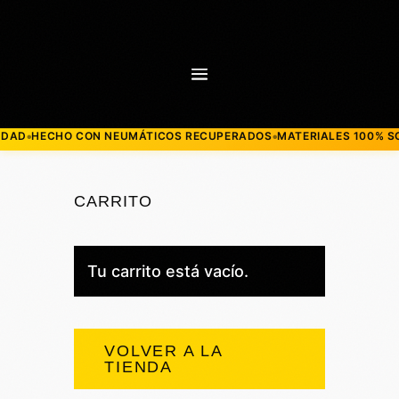
D
HECHO CON NEUMÁTICOS RECUPERADOS
MATERIALES 100% SOST
●
●
CARRITO
Tu carrito está vacío.
VOLVER A LA
TIENDA