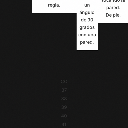
regla.
un
pared.
ángulo
De pie.
de 90
grados
con una
pared.
CO
37
38
39
40
41