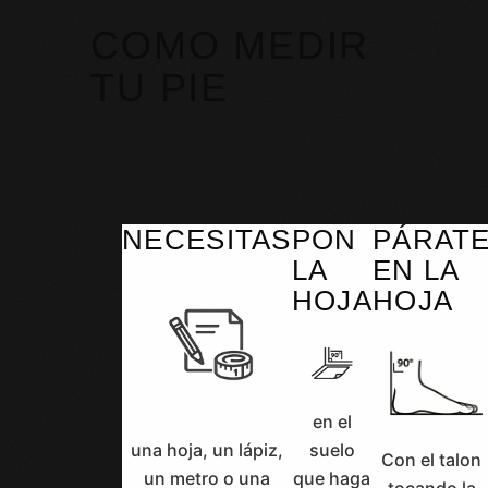
COMO MEDIR
TU PIE
NECESITAS
PON
PÁRAT
LA
EN LA
HOJA
HOJA
en el
una hoja, un lápiz,
suelo
Con el talon
un metro o una
que haga
tocando la