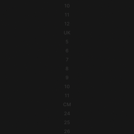
10
11
12
UK
5
6
7
8
9
10
11
CM
24
25
26