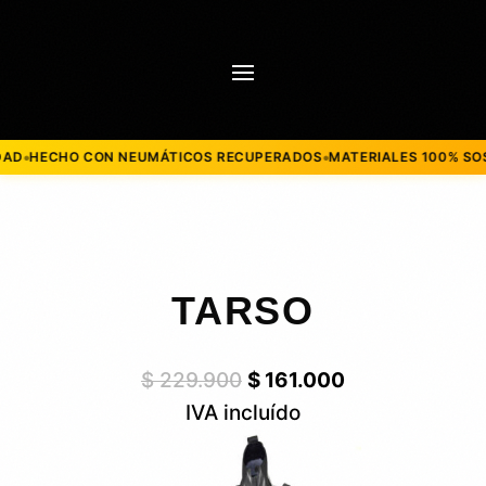
HECHO CON NEUMÁTICOS RECUPERADOS
MATERIALES 100% SOSTEN
●
TARSO
Original
Current
$
229.900
$
161.000
price
price
IVA incluído
was:
is:
$ 229.900.
$ 161.000.