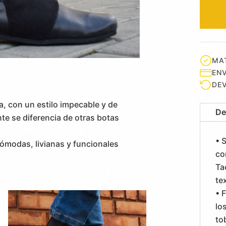
MAT
ENV
DEV
a, con un estilo impecable y de
De
te se diferencia de otras botas
• 
Cómodas, livianas y funcionales
co
Ta
te
• 
lo
tob