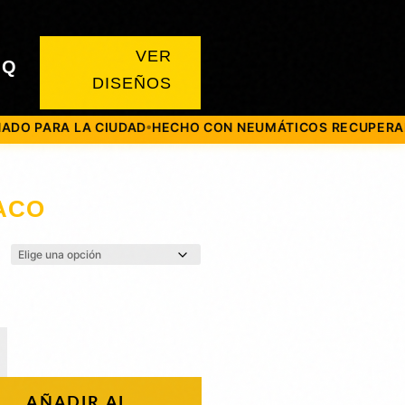
VER
AQ
DISEÑOS
A LA CIUDAD
HECHO CON NEUMÁTICOS RECUPERADOS
MAT
●
●
ACO
O
ad
AÑADIR AL