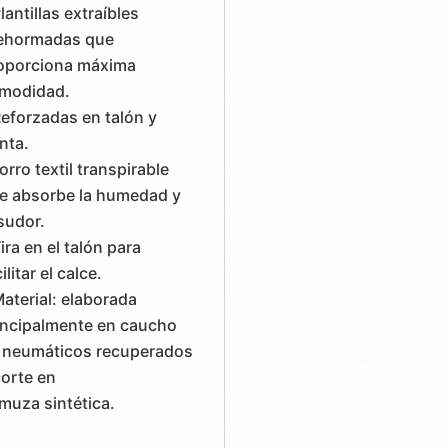
Plantillas extraíbles
ehormadas que
oporciona máxima
modidad.
Reforzadas en talón y
nta.
Forro textil transpirable
e absorbe la humedad y
 sudor.
Tira en el talón para
ilitar el calce.
Material: elaborada
incipalmente en caucho
 neumáticos recuperados
corte en
muza sintética.