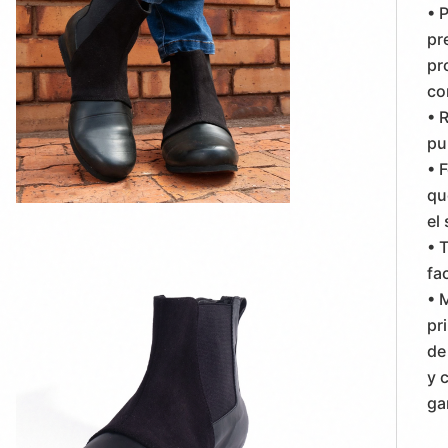
• 
pr
pr
co
• 
pu
• 
qu
el
• 
fac
• 
pr
de
y 
ga