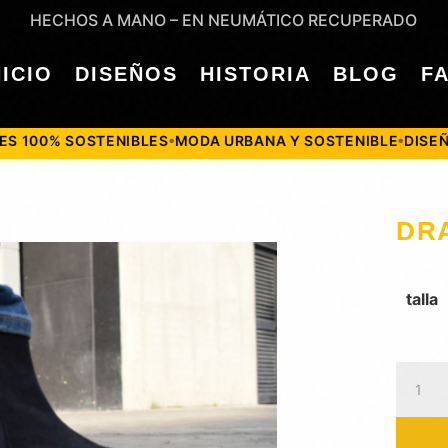
HECHOS A MANO – EN NEUMÁTICO RECUPERADO
NICIO
DISEÑOS
HISTORIA
BLOG
F
SOSTENIBLES
MODA URBANA Y SOSTENIBLE
DISEÑADO PAR
●
●
DR
talla
DRAC
cantid