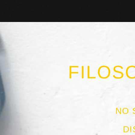
FILOS
NO 
DI