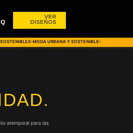
VER
AQ
DISEÑOS
Y SOSTENIBLE
DISEÑADO PARA LA CIUDAD
HECHO CON NEU
●
●
IDAD.
ilo atemporal para las