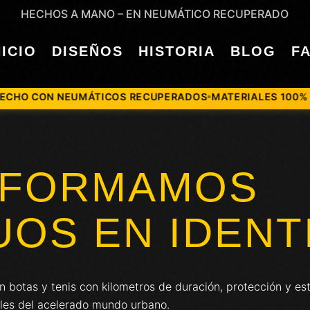
HECHOS A MANO – EN NEUMÁTICO RECUPERADO
NICIO
DISEÑOS
HISTORIA
BLOG
F
UPERADOS
MATERIALES 100% SOSTENIBLES
MODA URBANA 
●
●
SFORMAMOS
UOS EN IDENT
botas y tenis con kilometros de duración, protección y est
les del acelerado mundo urbano.