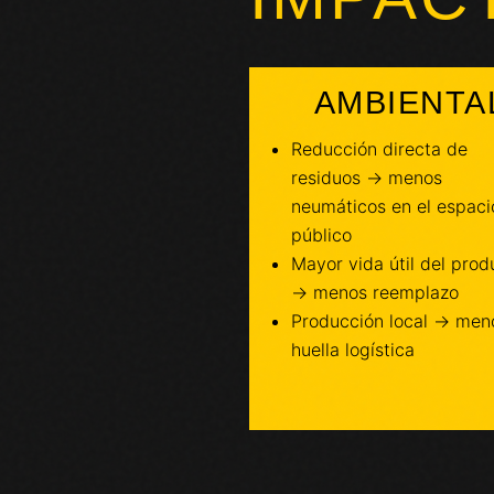
AMBIENTA
Reducción directa de
residuos → menos
neumáticos en el espaci
público
Mayor vida útil del prod
→ menos reemplazo
Producción local → men
huella logística