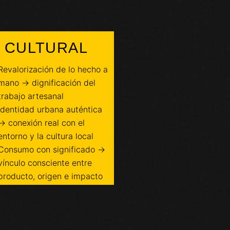
CULTURAL
Revalorización de lo hecho a
mano → dignificación del
trabajo artesanal
Identidad urbana auténtica
→ conexión real con el
entorno y la cultura local
Consumo con significado →
vínculo consciente entre
producto, origen e impacto