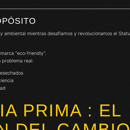
OPÓSITO
 y ambiental mientras desafiamos y revolucionamos el Status
marca “eco-friendly”.
n problema real:
desechados
iencia
dad
A PRIMA : EL
N DEL CAMBI