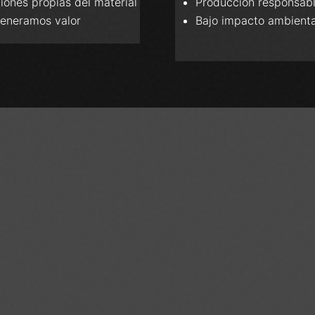
ones propias del material
Producción responsab
generamos valor
Bajo impacto ambienta