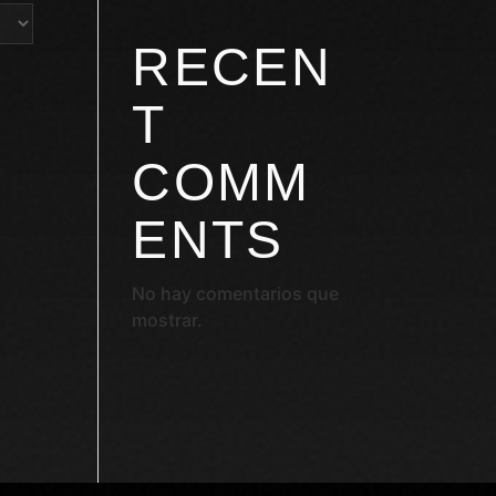
RECEN
T
COMM
ENTS
No hay comentarios que
mostrar.