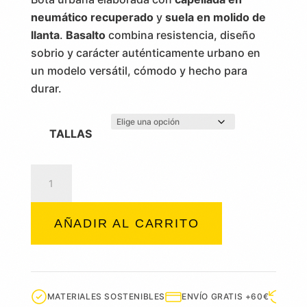
neumático recuperado
y
suela en molido de
llanta
.
Basalto
combina resistencia, diseño
sobrio y carácter auténticamente urbano en
un modelo versátil, cómodo y hecho para
durar.
TALLAS
Basalto
cantidad
AÑADIR AL CARRITO
MATERIALES SOSTENIBLES
ENVÍO GRATIS +60€
DEVO