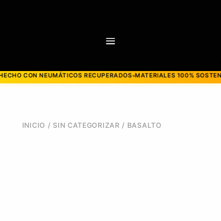
 NEUMÁTICOS RECUPERADOS
MATERIALES 100% SOSTENIBLES
MOD
●
●
INICIO
/
SIN CATEGORIZAR
/ BASALTO