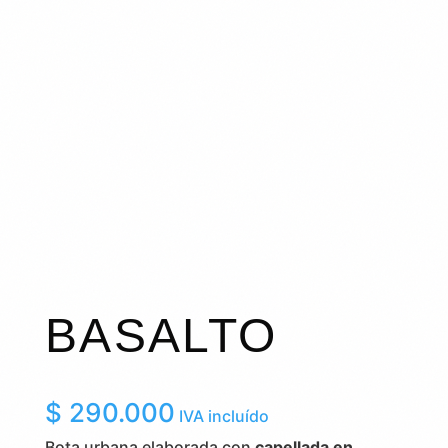
BASALTO
$
290.000
IVA incluído
Bota urbana elaborada con
capellada en