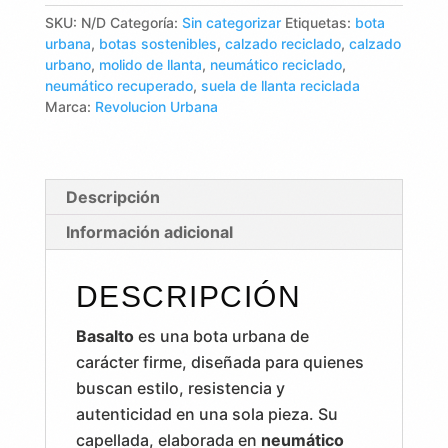
SKU:
N/D
Categoría:
Sin categorizar
Etiquetas:
bota
urbana
,
botas sostenibles
,
calzado reciclado
,
calzado
urbano
,
molido de llanta
,
neumático reciclado
,
neumático recuperado
,
suela de llanta reciclada
Marca:
Revolucion Urbana
Descripción
Información adicional
DESCRIPCIÓN
Basalto
es una bota urbana de
carácter firme, diseñada para quienes
buscan estilo, resistencia y
autenticidad en una sola pieza. Su
capellada, elaborada en
neumático