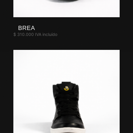
BREA
$
310.000
IVA incluído