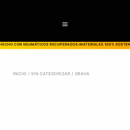
 NEUMÁTICOS RECUPERADOS
MATERIALES 100% SOSTENIBLES
MOD
●
●
INICIO
/
SIN CATEGORIZAR
/ GRAVA