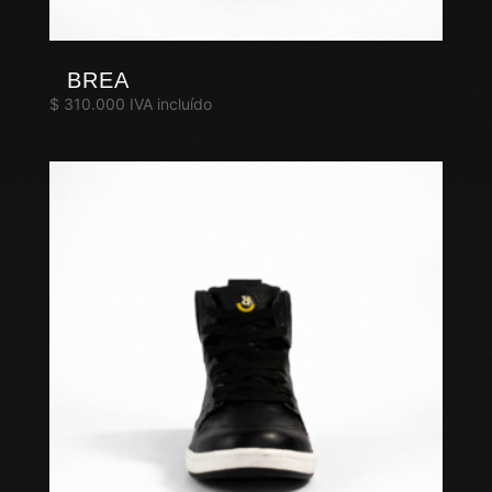
BREA
$
310.000
IVA incluído